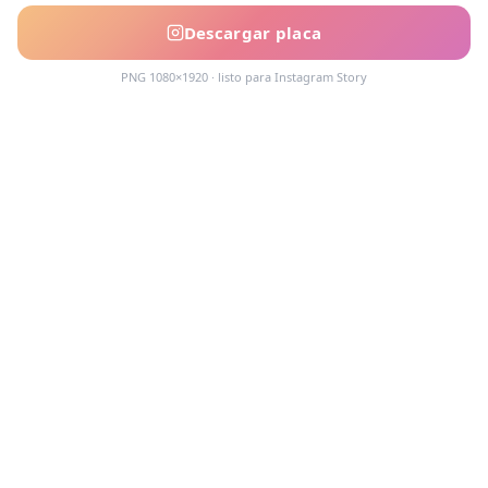
Descargar placa
PNG 1080×1920 · listo para Instagram Story
Acompañamos cada decisión inmobiliaria
con información clara y agentes que
conocen el mercado.
PROPIEDADES
Comprar en Funes y Roldán
Alquilar en Funes y Roldán
Emprendimientos
Tasaciones