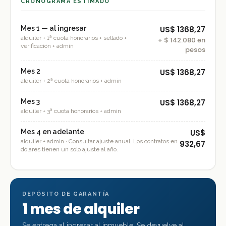
CRONOGRAMA ESTIMADO
Mes 1 — al ingresar
US$ 1368,27
alquiler + 1ª cuota honorarios + sellado +
+
$ 142.080
en
verificación + admin
pesos
Mes 2
US$ 1368,27
alquiler + 2ª cuota honorarios + admin
Mes 3
US$ 1368,27
alquiler + 3ª cuota honorarios + admin
Mes 4 en adelante
US$
alquiler + admin · Consultar ajuste anual. Los contratos en
932,67
dólares tienen un solo ajuste al año.
DEPÓSITO DE GARANTÍA
1 mes de alquiler
Se entrega al ingresar al inmueble. Se devuelve al