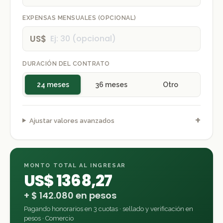
EXPENSAS MENSUALES (OPCIONAL)
US$
DURACIÓN DEL CONTRATO
24 meses
36 meses
Otro
+
Ajustar valores avanzados
MONTO TOTAL AL INGRESAR
US$ 1368,27
+
$ 142.080
en pesos
Pagando honorarios en 3 cuotas · sellado y verificación en
pesos · Comercio