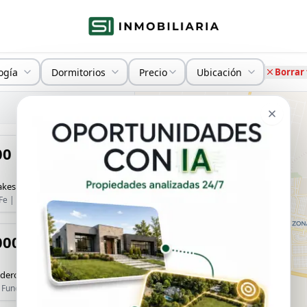
ogía
Dormitorios
Precio
Ubicación
Borrar 
8
propiedades
00
es - Isla ‘‘I” LOTE 67
Fe | Funes
000
eros Canal central - Funes Lakes
| Funes Lakes