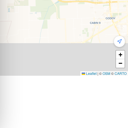
+
−
Leaflet
|
©
OSM
©
CARTO