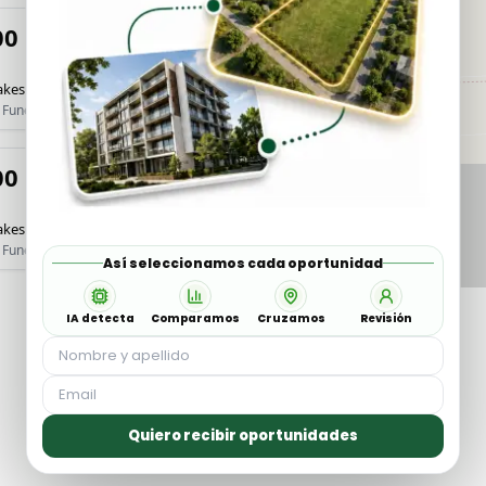
00
kes - Isla G - Lote 42
| Funes Lakes
00
kes - Isla G - Lote 41
Propiedad
| Funes Lakes
Emprendimiento
Así seleccionamos cada oportunidad
IA detecta
Comparamos
Cruzamos
Revisión
Quiero recibir oportunidades