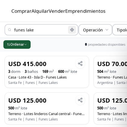
Comprar
Alquilar
Vender
Emprendimientos
Propiedades en venta y alquiler en Funes, Roldán y Rosario
Operación
Tipol
8
Ordenar
propiedad
es
disponibles
USD 415.000
USD 70.0
VENTA
VENTA
3
dorm
·
3
baños
·
169
m²
·
600
m² lote
504
m² lote
Casa
·
Lote 43 - Isla D - Funes Lakes
Terreno
·
Funes Lak
Santa Fe | Funes | Funes Lakes
Argentina | Santa 
USD 125.000
USD 125.
VENTA
VENTA
500
m² lote
500
m² lote
Terreno
·
Lotes linderos Canal central - Funes Lakes
Terreno
·
Lotes lind
Santa Fe | Funes | Funes Lakes
Santa Fe | Funes 