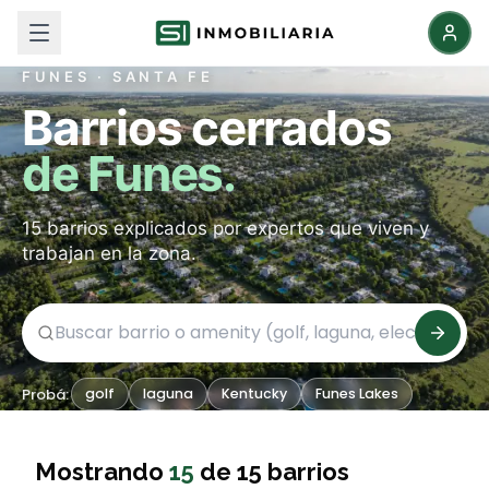
FUNES · SANTA FE
Barrios cerrados
de Funes.
15 barrios explicados por expertos que viven y
trabajan en la zona.
Probá:
golf
laguna
Kentucky
Funes Lakes
Mostrando
15
de
15
barrios