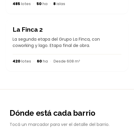
485
lotes
·
50
ha
·
8
islas
EN DESARROLLO
La Finca 2
La segunda etapa del Grupo La Finca, con
coworking y lago. Etapa final de obra.
420
lotes
·
60
ha
·
Desde 608 m²
Dónde está cada barrio
Tocá un marcador para ver el detalle del barrio.