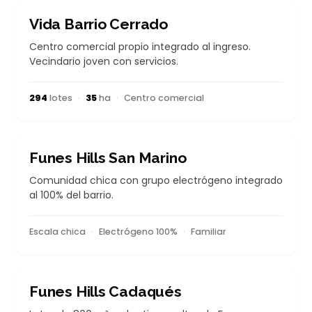
CONSOLIDADO
Vida Barrio Cerrado
Centro comercial propio integrado al ingreso.
Vecindario joven con servicios.
294
lotes
·
35
ha
·
Centro comercial
CONSOLIDADO
Funes Hills San Marino
Comunidad chica con grupo electrógeno integrado
al 100% del barrio.
Escala chica
·
Electrógeno 100%
·
Familiar
CONSOLIDADO
Funes Hills Cadaqués