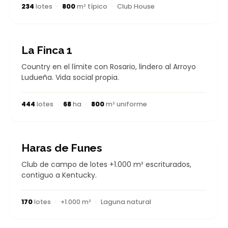
234
lotes
·
800
m² típico
·
Club House
CONSOLIDADO
La Finca 1
Country en el límite con Rosario, lindero al Arroyo
Ludueña. Vida social propia.
444
lotes
·
68
ha
·
800
m² uniforme
CONSOLIDADO
Haras de Funes
Club de campo de lotes +1.000 m² escriturados,
contiguo a Kentucky.
170
lotes
·
+1.000 m²
·
Laguna natural