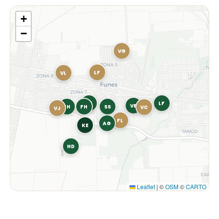
+
−
VG
LF
VL
FH
LF
VB
FH
FH
SS
VC
VJ
FL
AG
KE
HD
Leaflet
|
©
OSM
©
CARTO