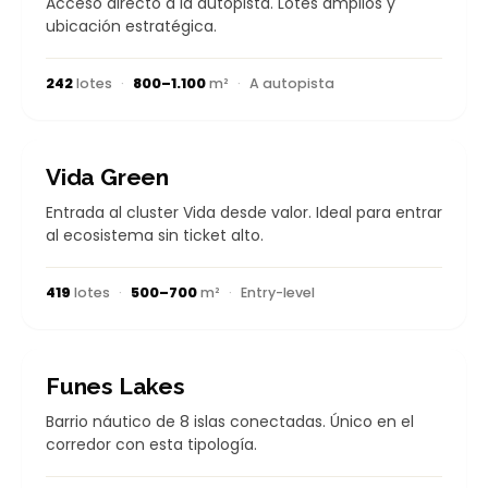
Acceso directo a la autopista. Lotes amplios y
ubicación estratégica.
242
lotes
·
800–1.100
m²
·
A autopista
EN DESARROLLO
Vida Green
Entrada al cluster Vida desde valor. Ideal para entrar
al ecosistema sin ticket alto.
419
lotes
·
500–700
m²
·
Entry-level
EN DESARROLLO
Funes Lakes
Barrio náutico de 8 islas conectadas. Único en el
corredor con esta tipología.