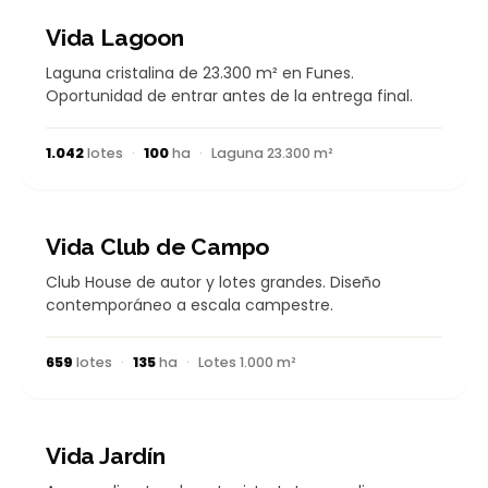
EN DESARROLLO
Vida Lagoon
Laguna cristalina de 23.300 m² en Funes.
Oportunidad de entrar antes de la entrega final.
1.042
lotes
·
100
ha
·
Laguna 23.300 m²
EN DESARROLLO
Vida Club de Campo
Club House de autor y lotes grandes. Diseño
contemporáneo a escala campestre.
659
lotes
·
135
ha
·
Lotes 1.000 m²
EN DESARROLLO
Vida Jardín