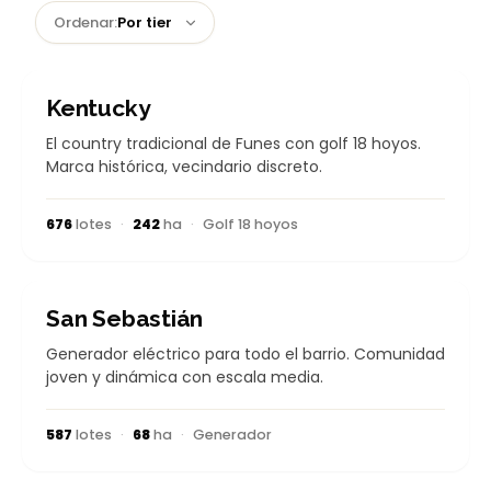
Ordenar:
Por tier
PREMIUM
Kentucky
El country tradicional de Funes con golf 18 hoyos.
Marca histórica, vecindario discreto.
676
lotes
·
242
ha
·
Golf 18 hoyos
CONSOLIDADO
San Sebastián
Generador eléctrico para todo el barrio. Comunidad
joven y dinámica con escala media.
587
lotes
·
68
ha
·
Generador