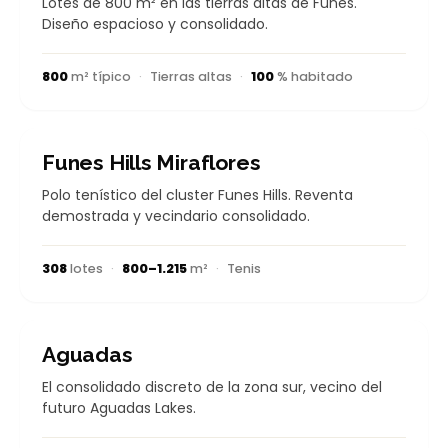
Lotes de 800 m² en las tierras altas de Funes.
Diseño espacioso y consolidado.
800
m² típico
·
Tierras altas
·
100
% habitado
CONSOLIDADO
Funes Hills Miraflores
Polo tenístico del cluster Funes Hills. Reventa
demostrada y vecindario consolidado.
308
lotes
·
800–1.215
m²
·
Tenis
CONSOLIDADO
Aguadas
El consolidado discreto de la zona sur, vecino del
futuro Aguadas Lakes.