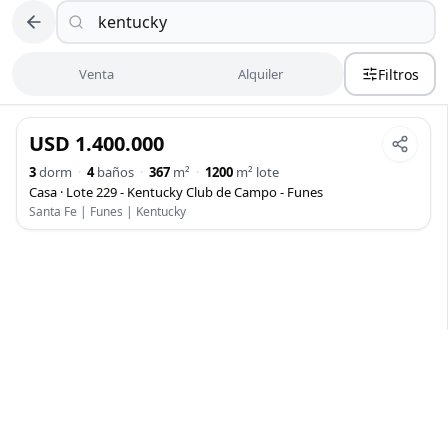
Propiedades en venta y alquiler en Funes, Roldán y Rosario
Venta
Alquiler
Filtros
USD 1.400.000
VENTA
3
dorm
·
4
baños
·
367
m²
·
1200
m² lote
Casa
·
Lote 229 - Kentucky Club de Campo - Funes
Santa Fe | Funes | Kentucky