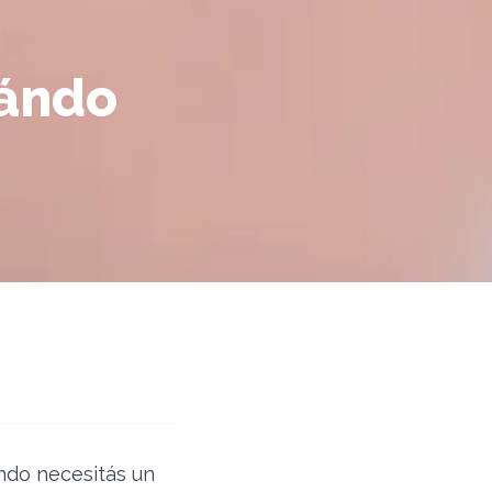
uándo
ndo necesitás un