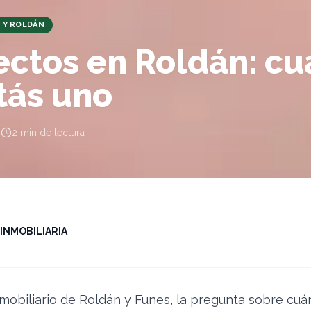
 Y ROLDÁN
ectos en Roldán: c
tás uno
·
2
min de lectura
I INMOBILIARIA
mobiliario de Roldán y Funes, la pregunta sobre cuá