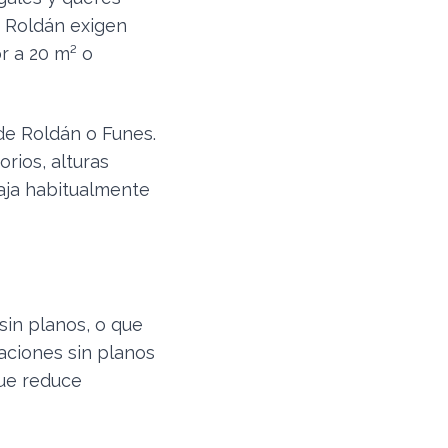
de Roldán exigen
r a 20 m² o
de Roldán o Funes.
orios, alturas
aja habitualmente
sin planos, o que
aciones sin planos
que reduce