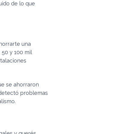
uido de lo que
horrarte una
 50 y 100 mil
talaciones
ue se ahorraron
e detectó problemas
lismo.
gales y querés