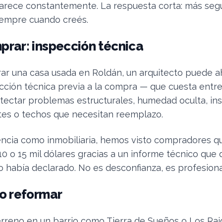
arece constantemente. La respuesta corta: más seg
iempre cuando creés.
prar: inspección técnica
ar una casa usada en Roldán, un arquitecto puede a
cción técnica previa a la compra — que cuesta entre
ectar problemas estructurales, humedad oculta, ins
ntes o techos que necesitan reemplazo.
encia como inmobiliaria, hemos visto compradores q
0 o 15 mil dólares gracias a un informe técnico qu
 había declarado. No es desconfianza, es profesiona
 o reformar
erreno en un barrio como Tierra de Sueños o Los Rai