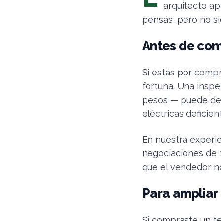
arquitecto ap
pensás, pero no s
Antes de com
Si estás por compr
fortuna. Una inspe
pesos — puede det
eléctricas deficie
En nuestra experi
negociaciones de 1
que el vendedor no
Para ampliar
Si compraste un t