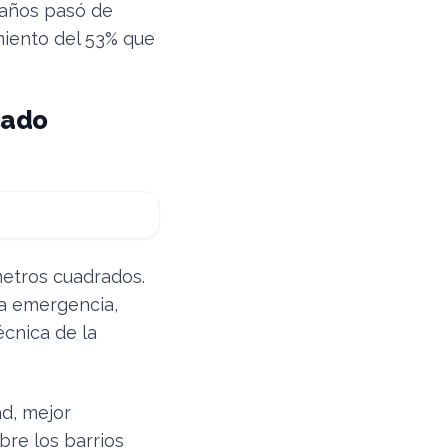
 años pasó de
miento del 53% que
cado
etros cuadrados.
na emergencia,
écnica de la
ad, mejor
bre los barrios