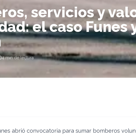
os, servicios y valo
dad: el caso Funes 
n
4
min de lectura
Funes abrió convocatoria para sumar bomberos volunt