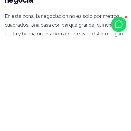
negocia
En esta zona, la negociación no es solo por metros
cuadrados. Una casa con parque grande, quincho,
pileta y buena orientación al norte vale distinto según
el barrio, el estado de las calles, la cercanía a escuelas
y los servicios disponibles. Un lote en un barrio que
recién arranca no se compara con uno consolidado,
aunque la superficie sea idéntica.
El clima también juega: techos, ventilaciones,
aberturas y desagües son temas que conviene revisar
antes de cerrar, porque después se pagan caros.
Negociar bien acá es entender que estás comprando
un estilo de vida, no solo un inmueble, y que cada
detalle tiene un valor que se puede poner sobre la