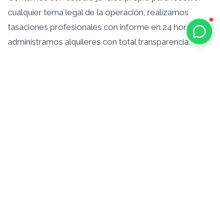
cualquier tema legal de la operación, realizamos
tasaciones profesionales con informe en 24 horas, y
administramos alquileres con total transparencia.
Nuestra oficina en Funes combina el negocio
inmobiliario con un espacio cultural, creando un
ambiente donde nuestros clientes se sienten
cómodos y bienvenidos.
Cómo contactarnos
Si estás buscando comprar, vender o alquilar en
Funes, te invitamos a consultarnos sin compromiso.
Podés escribirnos por WhatsApp al 341 210 1694,
llamarnos al (341) 210-1694, o visitarnos en nuestras
oficinas. Te contactamos en menos de 24 horas.