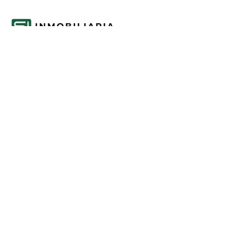
Acompañamos cada decisión inmobiliaria
con información clara y agentes que
conocen el mercado.
PROPIEDADES
Comprar en Funes y Roldán
Alquilar en Funes y Roldán
Emprendimientos
Tasaciones
INFORMACIÓN
Mercado inmobiliario de Funes