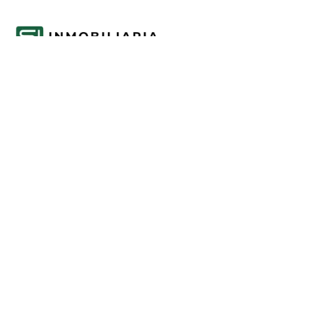
Acompañamos cada decisión inmobiliaria
con información clara y agentes que
conocen el mercado.
PROPIEDADES
Comprar en Funes y Roldán
Alquilar en Funes y Roldán
Emprendimientos
Tasaciones
INFORMACIÓN
Mercado inmobiliario de Funes