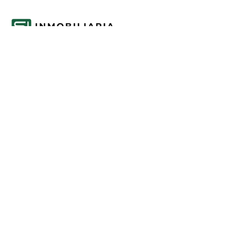
Acompañamos cada decisión inmobiliaria
con información clara y agentes que
conocen el mercado.
PROPIEDADES
Comprar en Funes y Roldán
Alquilar en Funes y Roldán
Emprendimientos
Tasaciones
INFORMACIÓN
Mercado inmobiliario de Funes