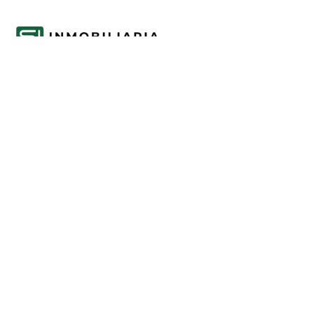
Acompañamos cada decisión inmobiliaria
con información clara y agentes que
conocen el mercado.
PROPIEDADES
Comprar en Funes y Roldán
Alquilar en Funes y Roldán
Emprendimientos
Tasaciones
INFORMACIÓN
Mercado inmobiliario de Funes