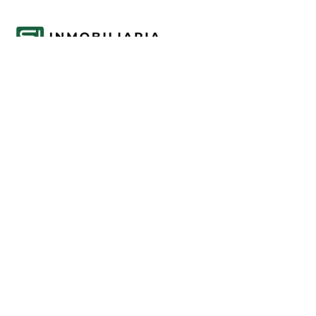
Acompañamos cada decisión inmobiliaria
con información clara y agentes que
conocen el mercado.
PROPIEDADES
Comprar en Funes y Roldán
Alquilar en Funes y Roldán
Emprendimientos
Tasaciones
INFORMACIÓN
Mercado inmobiliario de Funes