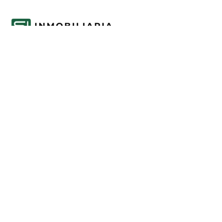
Acompañamos cada decisión inmobiliaria
con información clara y agentes que
conocen el mercado.
PROPIEDADES
Comprar en Funes y Roldán
Alquilar en Funes y Roldán
Emprendimientos
Tasaciones
INFORMACIÓN
Mercado inmobiliario de Funes