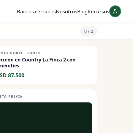
Barrios cerrados
Nosotros
Blog
Recursos
0
/ 2
UNES NORTE · FUNES
erreno en Country La Finca 2 con
menities
SD 87.500
ISTA PREVIA