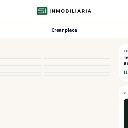
Crear placa
F
T
a
U
V