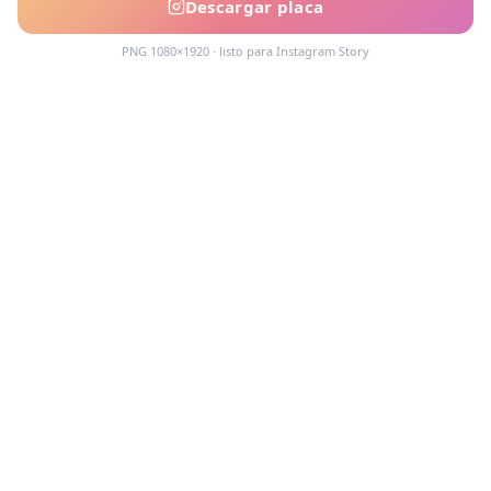
Descargar placa
PNG 1080×1920 · listo para Instagram Story
Acompañamos cada decisión inmobiliaria
con información clara y agentes que
conocen el mercado.
PROPIEDADES
Comprar en Funes y Roldán
Alquilar en Funes y Roldán
Emprendimientos
Tasaciones