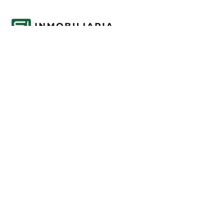
Acompañamos cada decisión inmobiliaria
con información clara y agentes que
conocen el mercado.
PROPIEDADES
Comprar en Funes y Roldán
Alquilar en Funes y Roldán
Emprendimientos
Tasaciones
INFORMACIÓN
Mercado inmobiliario de Funes