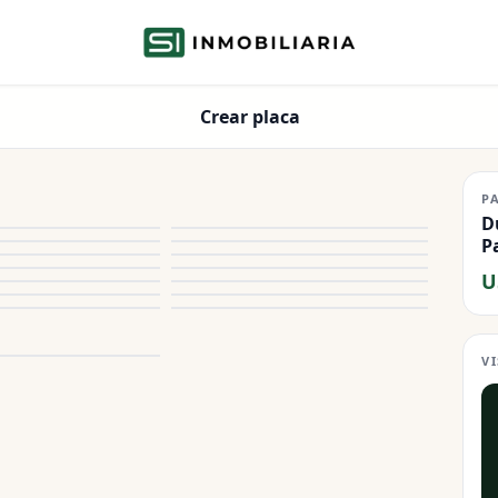
Crear placa
P
D
P
U
V