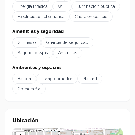
Energía trifásica
WiFi
Iluminación pública
2 baños completos con terminaciones de
✓
primera línea.
Electricidad subterránea
Cable en edificio
Cocina equipada con horno eléctrico y anafe
✓
Amenities y seguridad
vitrocerámico.
Carpinterías Aluar A40 con DVH, pisos símil
✓
Gimnasio
Guardia de seguridad
madera y calefacción por radiadores.
Seguridad 24hs
Amenities
Excelente iluminación natural y ventilación
✓
cruzada.
Ambientes y espacios
Balcón
Living comedor
Placard
Amenities del complejo
Cochera fija
Piscina con solárium.
✓
Gimnasio totalmente equipado.
✓
SUM para eventos sociales.
✓
Espacios verdes parquizados.
✓
Ubicación
Diferencial que brinda comodidad y servicios