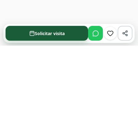
Solicitar visita
Acompañamos cada decisión inmobiliaria
con información clara y agentes que
conocen el mercado.
PROPIEDADES
Comprar en Funes y Roldán
Alquilar en Funes y Roldán