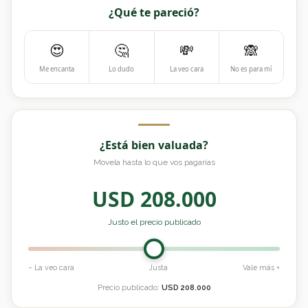
¿Qué te pareció?
😍
🤔
💸
🙈
Me encanta
Lo dudo
La veo cara
No es para mí
¿Está bien valuada?
Movela hasta lo que vos pagarías
USD
208.000
Justo el precio publicado
− La veo cara
Justa
Vale más +
Precio publicado:
USD
208.000