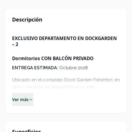
Descripción
EXCLUSIVO DEPARTAMENTO EN DOCKGARDEN
– 2
Dormitorios CON BALCÓN PRIVADO
ENTREGA ESTIMADA
:
Octubre 2028
Ubicado en el complejo Dock Garden Fisherton, en
pleno corazón de Aldea Fisherton, este
departamento combina el diseño contemporáneo
Ver más
con la tranquilidad de un entorno verde,
ofreciendo confort, privacidad y amenities de
primer nivel.
La unidad cuenta con amplios ambientes que
Superficies