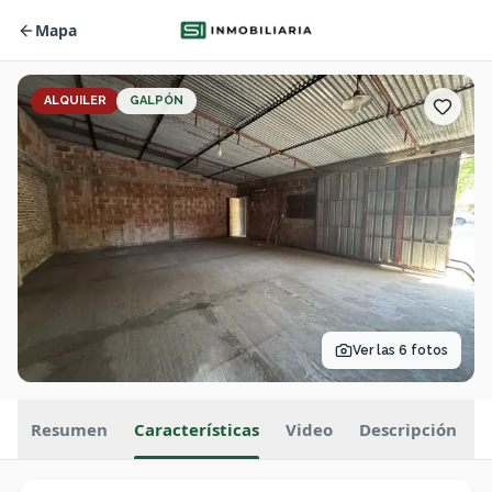
Mapa
ALQUILER
GALPÓN
Ver las
6
fotos
Resumen
Características
Video
Descripción