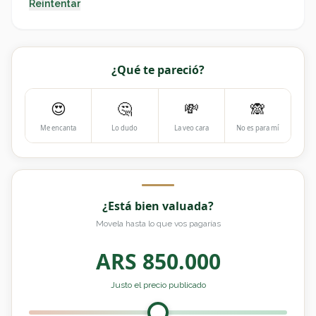
Reintentar
¿Qué te pareció?
😍
🤔
💸
🙈
Me encanta
Lo dudo
La veo cara
No es para mí
¿Está bien valuada?
Movela hasta lo que vos pagarías
ARS
850.000
Justo el precio publicado