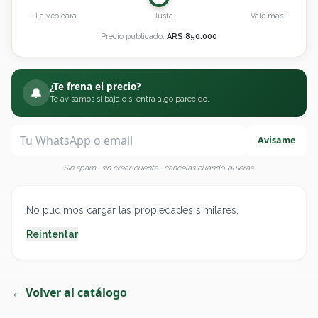
− La veo cara
Justa
Vale más +
Precio publicado:
ARS
850.000
¿Te frena el precio?
🔔
Te avisamos si baja o si entra algo parecido.
Avisame
Sin spam · sin crear cuenta · cancelás cuando quieras.
No pudimos cargar las propiedades similares.
Reintentar
← Volver al catálogo