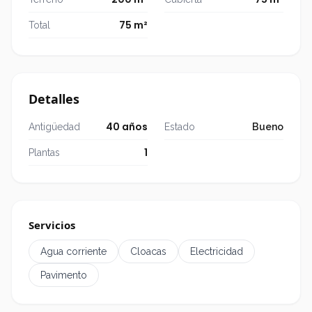
Garantías
4 recibos de sueldo ó
75 m²
✓
Total
3 recibos de sueldo y 1 propietaria
✓
Detalles
40 años
Antigüedad
Estado
Bueno
1
Plantas
Servicios
Agua corriente
Cloacas
Electricidad
Pavimento