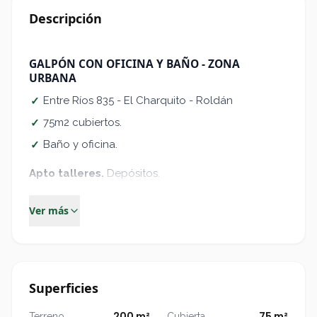
Descripción
GALPÓN CON OFICINA Y BAÑO - ZONA
URBANA
Entre Ríos 835 - El Charquito - Roldán
✓
75m2 cubiertos.
✓
Baño y oficina.
✓
Apto talleres
.
Depósitos.
Luz Monofásica
Ver más
Condiciones del contrato
24 meses
✓
Actualización cuatrimestral por ICL
✓
Superficies
200 m²
75 m²
Terreno
Cubierta