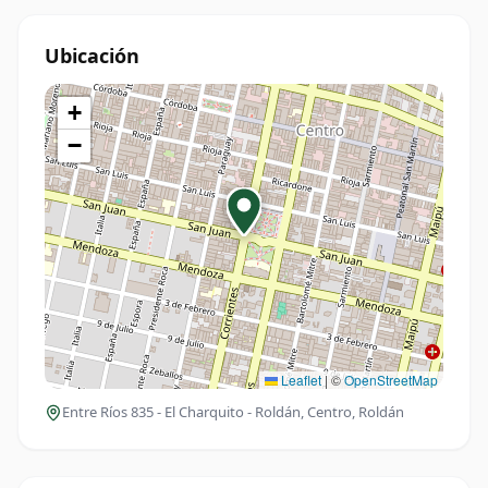
Ubicación
+
−
Leaflet
|
©
OpenStreetMap
Entre Ríos 835 - El Charquito - Roldán
, Centro, Roldán