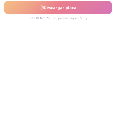
Descargar placa
PNG 1080×1920 · listo para Instagram Story
Acompañamos cada decisión inmobiliaria
con información clara y agentes que
conocen el mercado.
PROPIEDADES
Comprar en Funes y Roldán
Alquilar en Funes y Roldán
Emprendimientos
Tasaciones