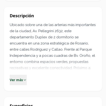
Descripción
Ubicado sobre una de las arterias más importantes
de la ciudad, Av. Pellegrini 2632, este
departamento Duplex de 2 dormitorio se
encuentra en una zona estratégica de Rosario,
entre calles Rodríguez y Callao. Frente al Parque
Independencia y a pocas cuadras de Bv. Oroño, el
entorno combina espacios verdes, propuestas
recreativas y excelente conectividad. Próximo a
instituciones como Tribunales, Universidad Abierta
Ver más
Interamericana (UAI), Universidad Católica
Argentina (UCA), centros de salud, Museo
Castagnino y a minutos del microcentro.
La unidad cuenta con ingreso a un luminoso estar
Superficies