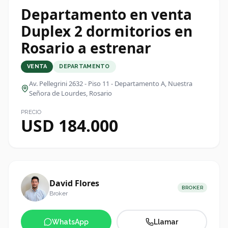
Departamento en venta
Duplex 2 dormitorios en
Rosario a estrenar
VENTA
DEPARTAMENTO
Av. Pellegrini 2632 - Piso 11 - Departamento A
, Nuestra
Señora de Lourdes, Rosario
PRECIO
USD 184.000
David Flores
BROKER
Broker
WhatsApp
Llamar