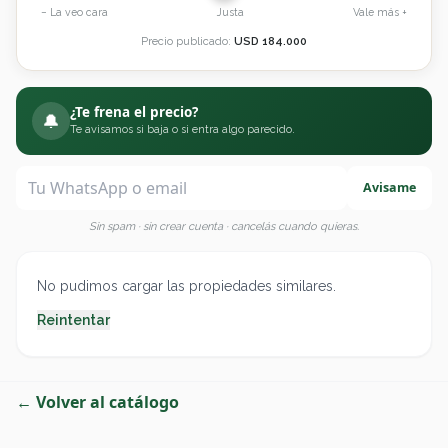
− La veo cara
Justa
Vale más +
Precio publicado:
USD
184.000
¿Te frena el precio?
🔔
Te avisamos si baja o si entra algo parecido.
Avisame
Sin spam · sin crear cuenta · cancelás cuando quieras.
No pudimos cargar las propiedades similares.
Reintentar
← Volver al catálogo