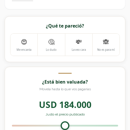
¿Qué te pareció?
😍
🤔
💸
🙈
Me encanta
Lo dudo
La veo cara
No es para mí
¿Está bien valuada?
Movela hasta lo que vos pagarías
USD
184.000
Justo el precio publicado