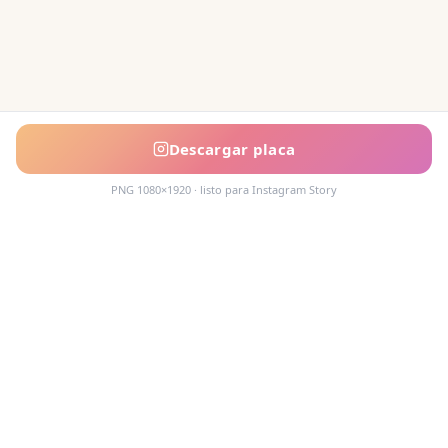
Descargar placa
PNG 1080×1920 · listo para Instagram Story
Acompañamos cada decisión inmobiliaria
con información clara y agentes que
conocen el mercado.
PROPIEDADES