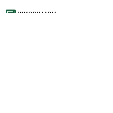
Acompañamos cada decisión inmobiliaria
con información clara y agentes que
conocen el mercado.
PROPIEDADES
Comprar en Funes y Roldán
Alquilar en Funes y Roldán
Emprendimientos
Tasaciones
INFORMACIÓN
Mercado inmobiliario de Funes