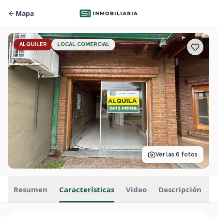
Mapa
ALQUILER
LOCAL COMERCIAL
Ver las
6
fotos
Resumen
Características
Video
Descripción