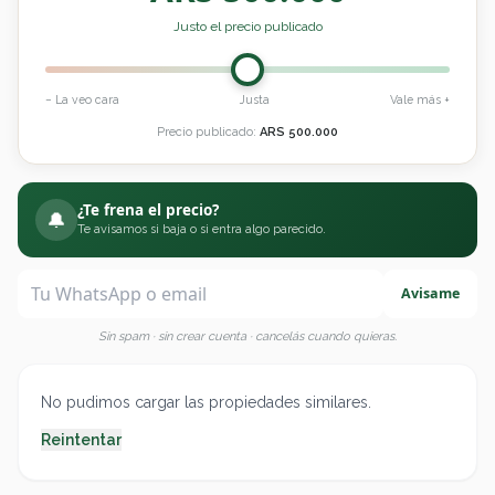
Justo el precio publicado
− La veo cara
Justa
Vale más +
Precio publicado:
ARS
500.000
¿Te frena el precio?
🔔
Te avisamos si baja o si entra algo parecido.
Avisame
Sin spam · sin crear cuenta · cancelás cuando quieras.
No pudimos cargar las propiedades similares.
Reintentar