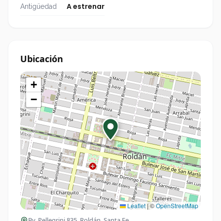
A estrenar
Antigüedad
Ubicación
+
−
Leaflet
|
©
OpenStreetMap
Bv. Pellegrini 835
, Roldán, Santa Fe