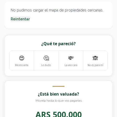
No pudimos cargar el mapa de propiedades cercanas.
Reintentar
¿Qué te pareció?
😍
🤔
💸
🙈
Me encanta
Lo dudo
La veo cara
No es para mí
¿Está bien valuada?
Movela hasta lo que vos pagarías
ARS
500.000