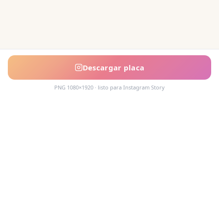
Descargar placa
PNG 1080×1920 · listo para Instagram Story
Acompañamos cada decisión inmobiliaria
con información clara y agentes que
conocen el mercado.
PROPIEDADES