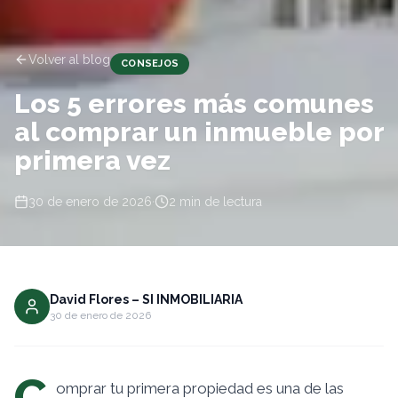
Volver al blog
CONSEJOS
Los 5 errores más comunes
al comprar un inmueble por
primera vez
30 de enero de 2026
·
2
min de lectura
David Flores – SI INMOBILIARIA
30 de enero de 2026
C
omprar tu primera propiedad es una de las