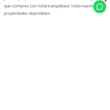
que compres con total tranquilidad. Visitá nuestras
propiedades disponibles.
La mejor decisión comienza
con la mejor asesoría.
Más de 40 años acompañando familias en Roldán y
Funes. Hablemos sobre tu proyecto.
Consultanos