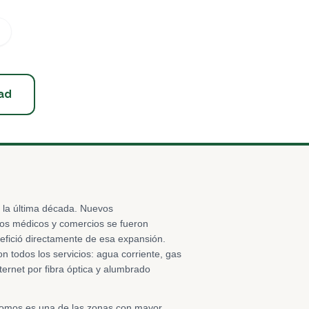
ad
la última década. Nuevos
ros médicos y comercios se fueron
fició directamente de esa expansión.
n todos los servicios: agua corriente, gas
nternet por fibra óptica y alumbrado
Aromos es una de las zonas con mayor