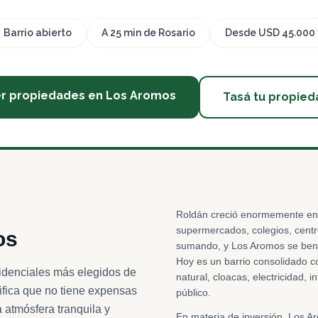
Barrio abierto
A 25 min de Rosario
Desde USD 45.000
r propiedades en Los Aromos
Tasá tu propied
Roldán creció enormemente en 
supermercados, colegios, cent
os
sumando, y Los Aromos se bene
Hoy es un barrio consolidado co
sidenciales más elegidos de
natural, cloacas, electricidad, i
nifica que no tiene expensas
público.
 atmósfera tranquila y
En materia de inversión, Los 