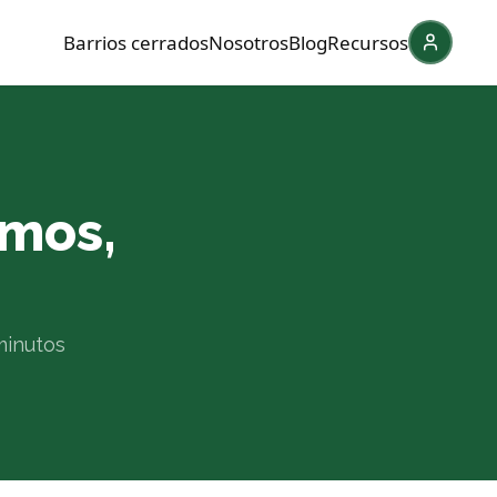
Barrios cerrados
Nosotros
Blog
Recursos
omos,
minutos