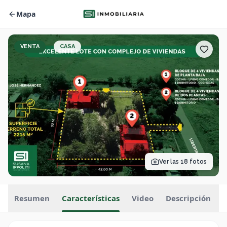
Mapa
VENTA
CASA
Ver las
18
fotos
Resumen
Características
Video
Descripción