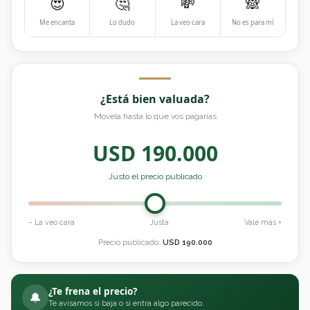
😍
🤔
💸
🙈
Me encanta
Lo dudo
La veo cara
No es para mí
¿Está bien valuada?
Movela hasta lo que vos pagarías
USD
190.000
Justo el precio publicado
− La veo cara
Justa
Vale más +
Precio publicado:
USD
190.000
¿Te frena el precio?
🔔
Te avisamos si baja o si entra algo parecido.