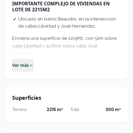
IMPORTANTE COMPLEJO DE VIVIENDAS EN
LOTE DE 2215M2
Ubicado en barrio Beaudrix, en la intersección
✓
de calles Libertad y José Hernández.
Encierra una superficie de 2215M2, con 52m sobre
calle Libertad y 42,60m sobre calle José
Hernández.
Ver más
El mismo posee 2 bloques de viviendas, a saber
BLOQUE 1 -
Frente calle José Hernández
Superficies
Compuesto por 4 viviendas de planta baja. Con
2215 m²
300 m²
Terreno
Total
ingreso independiente.
Con cocina, living comedor, baño, 1 dormitorio y