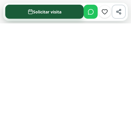
Solicitar visita
Acompañamos cada decisión inmobiliaria
con información clara y agentes que
conocen el mercado.
PROPIEDADES
Comprar en Funes y Roldán
Alquilar en Funes y Roldán
Emprendimientos
Tasaciones