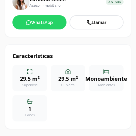
ASESOR
Asesor inmobiliario
WhatsApp
Llamar
Características
29.5 m²
29.5 m²
Monoambiente
Superficie
Cubierta
Ambientes
1
Baños