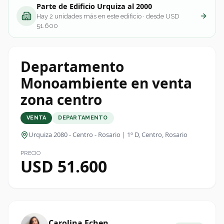
Parte de
Edificio Urquiza al 2000
Hay
2
unidades más
en este edificio
· desde USD
51.600
Departamento
Monoambiente en venta
zona centro
VENTA
DEPARTAMENTO
Urquiza 2080 - Centro - Rosario | 1º D
, Centro, Rosario
PRECIO
USD 51.600
Carolina Echen