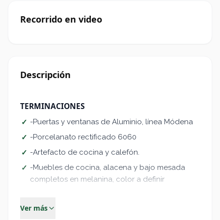
Recorrido en video
Descripción
TERMINACIONES
-Puertas y ventanas de Aluminio, línea Módena
✓
-Porcelanato rectificado 6060
✓
-Artefacto de cocina y calefón.
✓
-Muebles de cocina, alacena y bajo mesada
✓
completos en melanina, color a definir
DESCRIPCION
Ver más