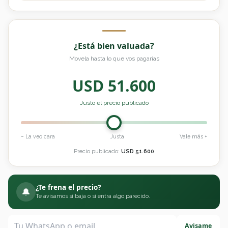
¿Está bien valuada?
Movela hasta lo que vos pagarías
USD
51.600
Justo el precio publicado
− La veo cara
Justa
Vale más +
Precio publicado:
USD
51.600
¿Te frena el precio?
🔔
Te avisamos si baja o si entra algo parecido.
Avisame