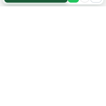
Acompañamos cada decisión inmobiliaria
con información clara y agentes que
conocen el mercado.
PROPIEDADES
Comprar en Funes y Roldán
Alquilar en Funes y Roldán
Emprendimientos
Tasaciones
INFORMACIÓN