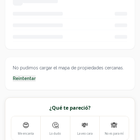
No pudimos cargar el mapa de propiedades cercanas.
Reintentar
¿Qué te pareció?
😍
🤔
💸
🙈
Me encanta
Lo dudo
La veo cara
No es para mí