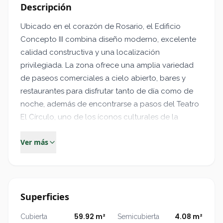
Descripción
Ubicado en el corazón de Rosario, el Edificio
Concepto III combina diseño moderno, excelente
calidad constructiva y una localización
privilegiada. La zona ofrece una amplia variedad
de paseos comerciales a cielo abierto, bares y
restaurantes para disfrutar tanto de día como de
noche, además de encontrarse a pasos del Teatro
El Círculo, uno de los íconos culturales de la
ciudad.
Ver más
Características destacadas
Hall de ingreso jerarquizado.
✓
Amplios balcones con barandas de vidrio
✓
Superficies
laminado.
Unidades con terrazas exclusivas.
✓
59.92 m²
4.08 m²
Cubierta
Semicubierta