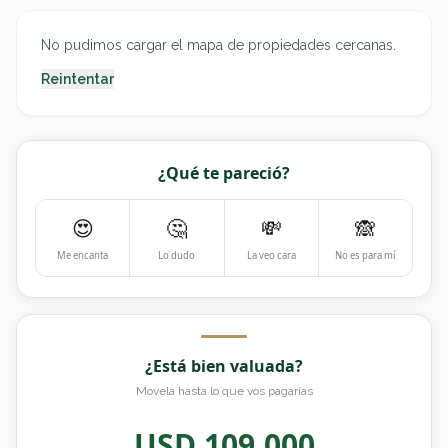
No pudimos cargar el mapa de propiedades cercanas.
Reintentar
¿Qué te pareció?
😍
🤔
💸
🙈
Me encanta
Lo dudo
La veo cara
No es para mí
¿Está bien valuada?
Movela hasta lo que vos pagarías
USD
109.000