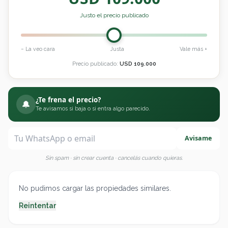
Justo el precio publicado
− La veo cara
Justa
Vale más +
Precio publicado:
USD
109.000
¿Te frena el precio?
🔔
Te avisamos si baja o si entra algo parecido.
Avisame
Sin spam · sin crear cuenta · cancelás cuando quieras.
No pudimos cargar las propiedades similares.
Reintentar