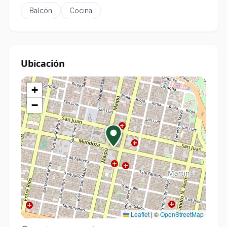
refuerzan el aislamiento térmico y acústico.
Balcón
Cocina
Aberturas con doble vidriado hermético, que
✓
optimizan la climatización interior.
Unidad disponible
Ubicación
Piso 5, Depto
.
B – Sup total: 64 m² – USD 109.000.
+
−
Leaflet
|
©
OpenStreetMap