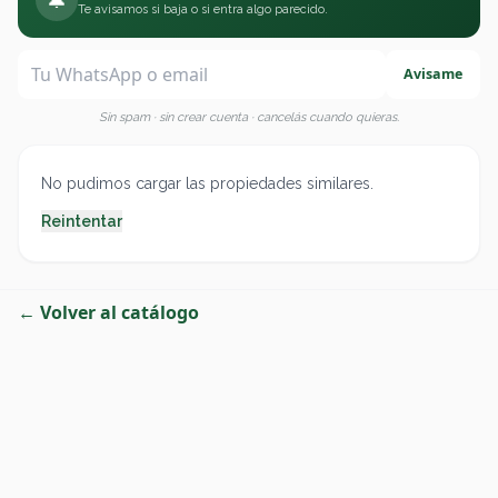
🔔
Te avisamos si baja o si entra algo parecido.
Avisame
Sin spam · sin crear cuenta · cancelás cuando quieras.
No pudimos cargar las propiedades similares.
Reintentar
← Volver al catálogo