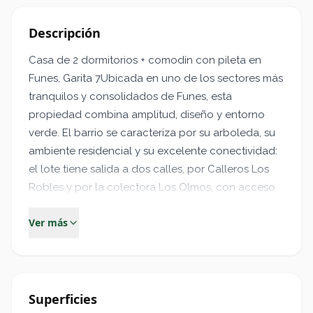
Descripción
Casa de 2 dormitorios + comodín con pileta en
Funes, Garita 7Ubicada en uno de los sectores más
tranquilos y consolidados de Funes, esta
propiedad combina amplitud, diseño y entorno
verde. El barrio se caracteriza por su arboleda, su
ambiente residencial y su excelente conectividad:
el lote tiene salida a dos calles, por Calleros Los
Robles y por la colectora Los Olmos, con acceso
directo a la Ruta 9.
Ver más
El terreno cuenta con 1.324 m², totalmente
parquizado y con una forestación consolidada
que incluye palmeras al frente y cerco verde
perimetral, aportando privacidad y una estética
Superficies
muy cuidada.