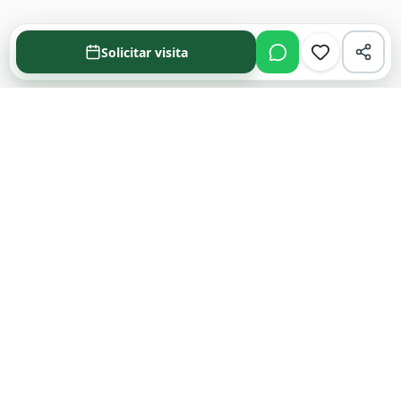
Solicitar visita
Acompañamos cada decisión inmobiliaria
con información clara y agentes que
conocen el mercado.
PROPIEDADES
Comprar en Funes y Roldán
Alquilar en Funes y Roldán
Emprendimientos