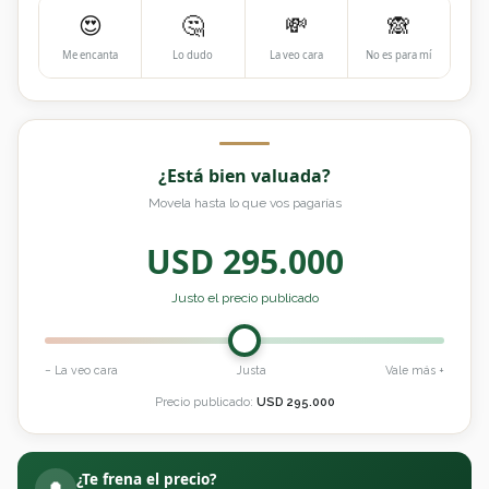
😍
🤔
💸
🙈
Me encanta
Lo dudo
La veo cara
No es para mí
¿Está bien valuada?
Movela hasta lo que vos pagarías
USD
295.000
Justo el precio publicado
− La veo cara
Justa
Vale más +
Precio publicado:
USD
295.000
¿Te frena el precio?