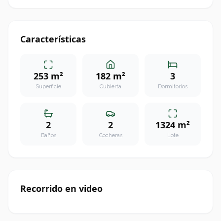
Características
253 m²
182 m²
3
Superficie
Cubierta
Dormitorios
2
2
1324 m²
Baños
Cocheras
Lote
Recorrido en video