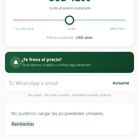
Justo el precio publicado
− La veo cara
Justa
Vale más +
Precio publicado:
USD
1200
¿Te frena el precio?
🔔
Te avisamos si baja o si entra algo parecido.
Avisame
Sin spam · sin crear cuenta · cancelás cuando quieras.
No pudimos cargar las propiedades similares.
Reintentar