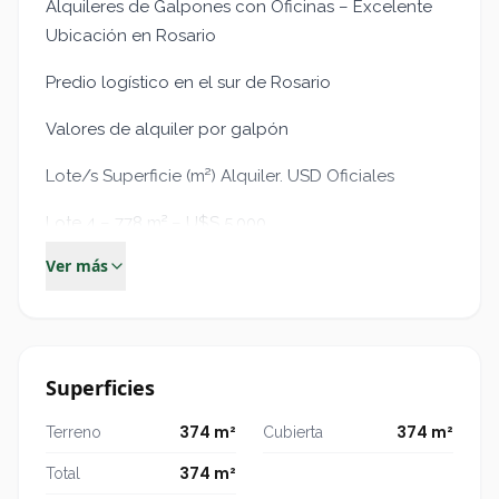
Alquileres de Galpones con Oficinas – Excelente
Ubicación en Rosario
Predio logístico en el sur de Rosario
Valores de alquiler por galpón
Lote/s Superficie (m²) Alquiler. USD Oficiales
Lote 4 – 778 m² – U$S 5.000
Ver más
Lotes 5/6 – 2.130 m² – U$S 13.000
Lote 1 – 747,53 m² – U$S 4.300
Lote 2 – 376,77 m² – U$S 1.600
Superficies
Lote 14 – 628 m² – U$S 2.200
374 m²
374 m²
Terreno
Cubierta
Lote 9 – 298 m² – U$S 1.000
374 m²
Total