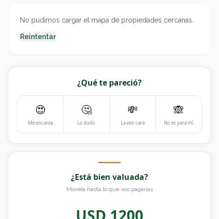
No pudimos cargar el mapa de propiedades cercanas.
Reintentar
¿Qué te pareció?
😍
🤔
💸
🙈
Me encanta
Lo dudo
La veo cara
No es para mí
¿Está bien valuada?
Movela hasta lo que vos pagarías
USD
1200