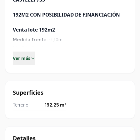
192M2 CON POSIBILIDAD DE FINANCIACIÓN
Venta lote 192m2
Medida frente
:
11,10m
Medida fondo
:
17,32m
Ver más
Con escritura y posesión inmediata.
Posibilidad de financiación.
Superficies
192.25 m²
Terreno
Detalles