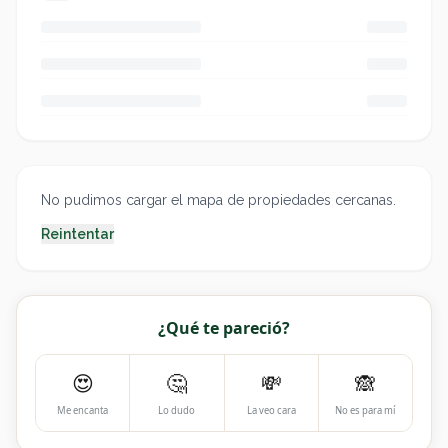
No pudimos cargar el mapa de propiedades cercanas.
Reintentar
¿Qué te pareció?
😍
🤔
💸
🙈
Me encanta
Lo dudo
La veo cara
No es para mí