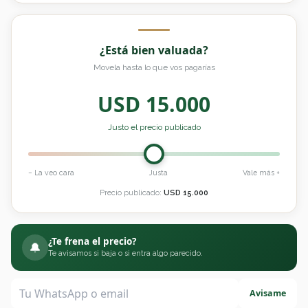
¿Está bien valuada?
Movela hasta lo que vos pagarías
USD
15.000
Justo el precio publicado
− La veo cara
Justa
Vale más +
Precio publicado:
USD
15.000
¿Te frena el precio?
🔔
Te avisamos si baja o si entra algo parecido.
Avisame