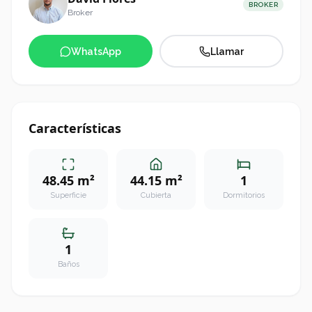
BROKER
Broker
WhatsApp
Llamar
Características
48.45 m²
44.15 m²
1
Superficie
Cubierta
Dormitorios
1
Baños