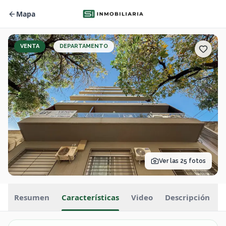
Mapa
VENTA
DEPARTAMENTO
Ver las
25
fotos
Resumen
Características
Video
Descripción