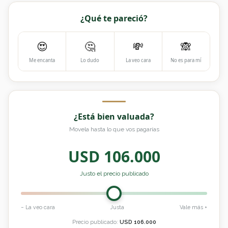
¿Qué te pareció?
😍
🤔
💸
🙈
Me encanta
Lo dudo
La veo cara
No es para mí
¿Está bien valuada?
Movela hasta lo que vos pagarías
USD
106.000
Justo el precio publicado
− La veo cara
Justa
Vale más +
Precio publicado:
USD
106.000