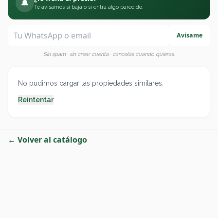
🔔
Te avisamos si baja o si entra algo parecido.
Avisame
Sin spam · sin crear cuenta · cancelás cuando quieras.
No pudimos cargar las propiedades similares.
Reintentar
← Volver al catálogo