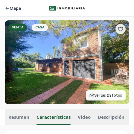
Mapa
VENTA
CASA
Ver las
23
fotos
Resumen
Características
Video
Descripción