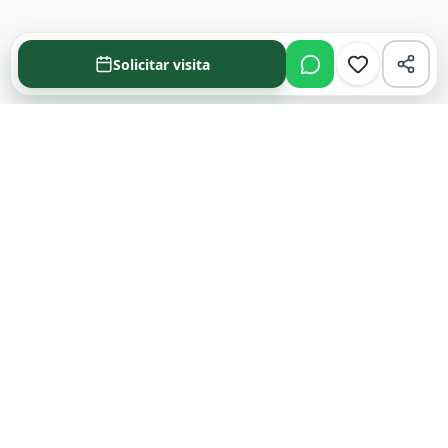
Solicitar visita
Acompañamos cada decisión inmobiliaria
con información clara y agentes que
conocen el mercado.
PROPIEDADES
Comprar en Funes y Roldán
Alquilar en Funes y Roldán
Emprendimientos