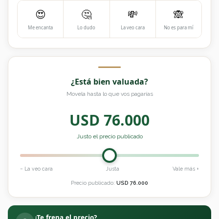
😍
🤔
💸
🙈
Me encanta
Lo dudo
La veo cara
No es para mí
¿Está bien valuada?
Movela hasta lo que vos pagarías
USD
76.000
Justo el precio publicado
− La veo cara
Justa
Vale más +
Precio publicado:
USD
76.000
¿Te frena el precio?