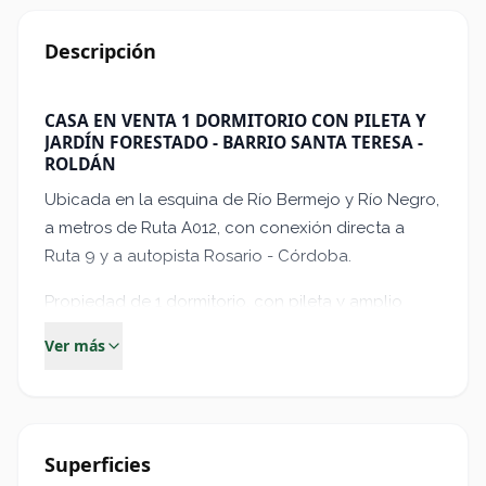
Descripción
CASA EN VENTA 1 DORMITORIO CON PILETA Y
JARDÍN FORESTADO - BARRIO SANTA TERESA -
ROLDÁN
Ubicada en la esquina de Río Bermejo y Río Negro,
a metros de Ruta A012, con conexión directa a
Ruta 9 y a autopista Rosario - Córdoba.
Propiedad de 1 dormitorio, con pileta y amplio
jardín forestado ubicado en un barrio muy
Ver más
buscado por su tranquilidad y forestación de la
ciudad de Roldán.
De sólida construcción, amplio terreno con
forestación y pileta.
Superficies