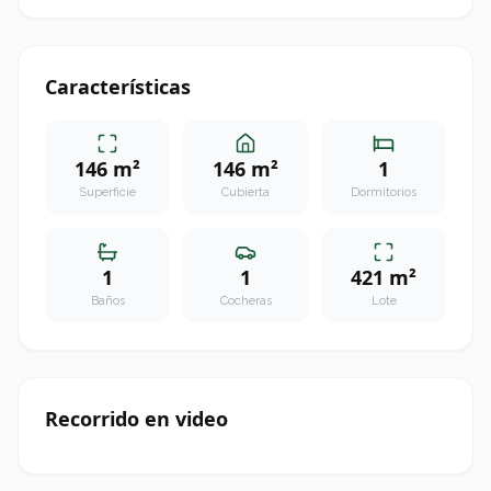
Características
146 m²
146 m²
1
Superficie
Cubierta
Dormitorios
1
1
421 m²
Baños
Cocheras
Lote
Recorrido en video