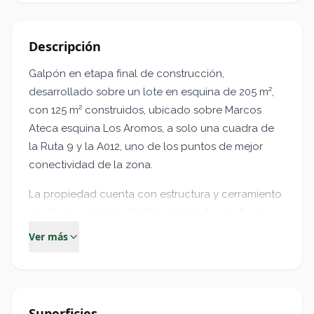
Descripción
Galpón en etapa final de construcción,
desarrollado sobre un lote en esquina de 205 m²,
con 125 m² construidos, ubicado sobre Marcos
Ateca esquina Los Aromos, a solo una cuadra de
la Ruta 9 y la A012, uno de los puntos de mejor
conectividad de la zona.
La propiedad cuenta con estructura y cerramiento
de chapa, energía eléctrica instalada y baño en
planta baja. Su distribución y ubicación lo
Ver más
convierten en una excelente opción para
actividades comerciales, logísticas o de
almacenamiento.
Superficies