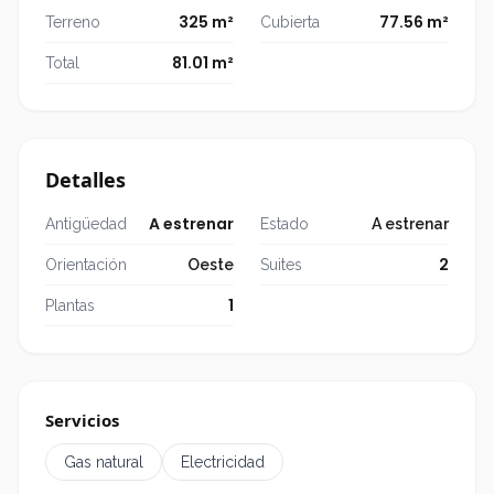
necesidades.
325 m²
77.56 m²
Terreno
Cubierta
Cuenta con luz, gas natural y agua mediante
81.01 m²
Total
bomba sumergible.
Apta crédito.
Consultanos para más información o coordinar
Detalles
una visita.
A estrenar
Antigüedad
Estado
A estrenar
2
Orientación
Oeste
Suites
1
Plantas
Servicios
Gas natural
Electricidad