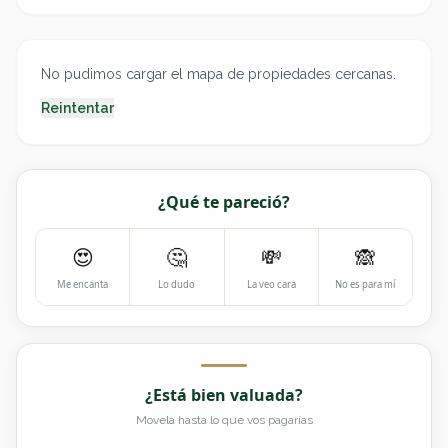
No pudimos cargar el mapa de propiedades cercanas.
Reintentar
¿Qué te pareció?
😍
🤔
💸
🙈
Me encanta
Lo dudo
La veo cara
No es para mí
¿Está bien valuada?
Movela hasta lo que vos pagarías