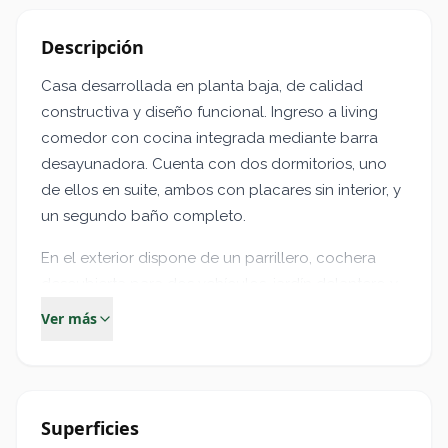
Descripción
Casa desarrollada en planta baja, de calidad
constructiva y diseño funcional. Ingreso a living
comedor con cocina integrada mediante barra
desayunadora. Cuenta con dos dormitorios, uno
de ellos en suite, ambos con placares sin interior, y
un segundo baño completo.
En el exterior dispone de un parrillero, cochera
descubierta para dos vehículos, jardín delantero y
trasero, además de un patio interno que aporta
Ver más
luminosidad y ventilación a los ambientes.
La propiedad posee aberturas de aluminio Línea
Módena con vidrios de seguridad 3+3 y posibilidad
Superficies
de construir en planta alta, adaptándose a futuras