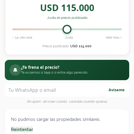
USD
115.000
Justo el precio publicado
− La veo cara
Justa
Vale más +
Precio publicado:
USD
115.000
¿Te frena el precio?
🔔
Te avisamos si baja o si entra algo parecido.
Avisame
Sin spam · sin crear cuenta · cancelás cuando quieras.
No pudimos cargar las propiedades similares.
Reintentar