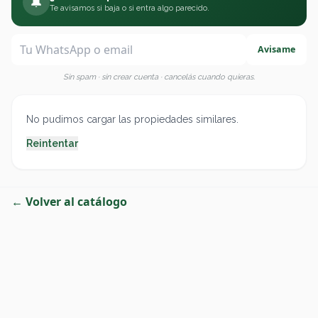
🔔
Te avisamos si baja o si entra algo parecido.
Avisame
Sin spam · sin crear cuenta · cancelás cuando quieras.
No pudimos cargar las propiedades similares.
Reintentar
← Volver al catálogo