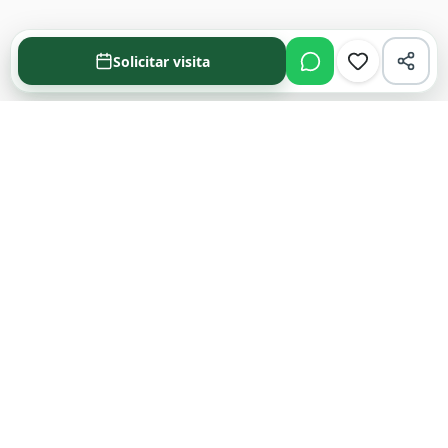
Solicitar visita
Acompañamos cada decisión inmobiliaria
con información clara y agentes que
conocen el mercado.
PROPIEDADES
Comprar en Funes y Roldán
Alquilar en Funes y Roldán
Emprendimientos