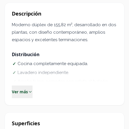
Descripción
Moderno dúplex de 155,82 m², desarrollado en dos
plantas, con diseño contemporáneo, amplios
espacios y excelentes terminaciones.
Distribución
Cocina completamente equipada.
✓
Lavadero independiente.
✓
Amplio living-comedor con salida al balcón.
✓
Dos baños completos.
✓
Ver más
Dormitorio en planta baja con placard
✓
completo.
Dormitorio en planta alta.
✓
Superficies
Terraza exclusiva con parrillero y piscina
✓