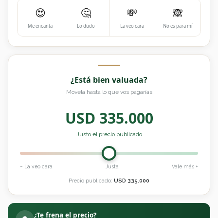
😍
🤔
💸
🙈
Me encanta
Lo dudo
La veo cara
No es para mí
¿Está bien valuada?
Movela hasta lo que vos pagarías
USD
335.000
Justo el precio publicado
− La veo cara
Justa
Vale más +
Precio publicado:
USD
335.000
¿Te frena el precio?